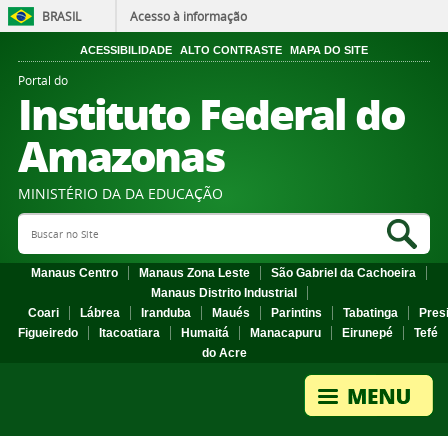
BRASIL
Acesso à informação
ACESSIBILIDADE
ALTO CONTRASTE
MAPA DO SITE
Portal do
Instituto Federal do
Amazonas
MINISTÉRIO DA DA EDUCAÇÃO
Search Site
Sea
Manaus Centro
Manaus Zona Leste
São Gabriel da Cachoeira
Manaus Distrito Industrial
Coari
Lábrea
Iranduba
Maués
Parintins
Tabatinga
Pres
Figueiredo
Itacoatiara
Humaitá
Manacapuru
Eirunepé
Tefé
do Acre