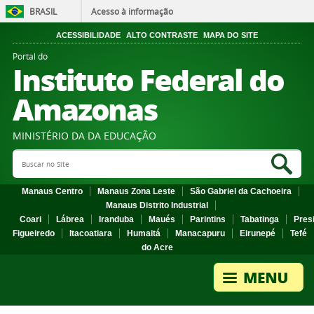
BRASIL
Acesso à informação
ACESSIBILIDADE
ALTO CONTRASTE
MAPA DO SITE
Portal do
Instituto Federal do
Amazonas
MINISTÉRIO DA DA EDUCAÇÃO
Search Site
Sea
Manaus Centro
Manaus Zona Leste
São Gabriel da Cachoeira
Manaus Distrito Industrial
Coari
Lábrea
Iranduba
Maués
Parintins
Tabatinga
Pres
Figueiredo
Itacoatiara
Humaitá
Manacapuru
Eirunepé
Tefé
do Acre