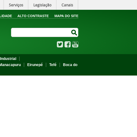
Serviços
Legislação
Canais
LIDADE
ALTO CONTRASTE
MAPA DO SITE
Search Site
Search Site
Twitter
Facebook
YouTube
Industrial
Manacapuru
Eirunepé
Tefé
Boca do