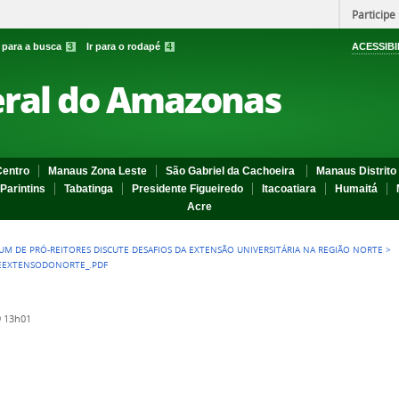
Participe
r para a busca
3
Ir para o rodapé
4
ACESSIBI
eral do Amazonas
entro
Manaus Zona Leste
São Gabriel da Cachoeira
Manaus Distrito 
Parintins
Tabatinga
Presidente Figueiredo
Itacoatiara
Humaitá
Acre
UM DE PRÓ-REITORES DISCUTE DESAFIOS DA EXTENSÃO UNIVERSITÁRIA NA REGIÃO NORTE
>
EEXTENSODONORTE_.PDF
 13h01