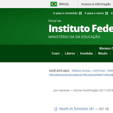
BRASIL
Acesso à informação
Ir para o conteúdo
1
Ir para o menu
2
I
Portal do
Instituto Fed
MINISTÉRIO DA DA EDUCAÇÃO
Manaus C
Coari
Lábrea
Iranduba
Maués
VOCÊ ESTÁ AQUI:
PÁGINA INICIAL
>
NOTÍCIAS
>
FÓR
PROGRAMAODOXENGEEXEIIIFRUMDOSPRREITORESD
por
vanessa
—
última modificação
25/11/2019
<built-in function id>
— 881 KB