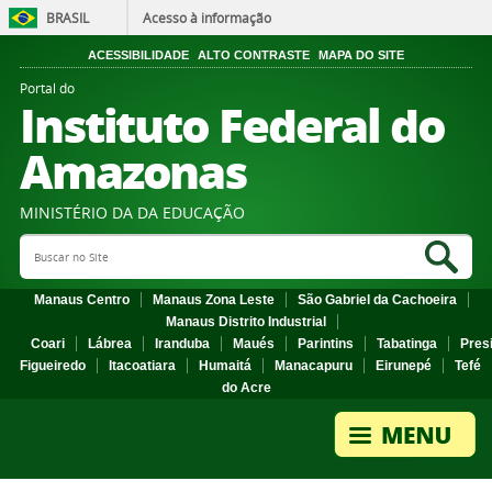
BRASIL
Acesso à informação
ACESSIBILIDADE
ALTO CONTRASTE
MAPA DO SITE
Portal do
Instituto Federal do
Amazonas
MINISTÉRIO DA DA EDUCAÇÃO
Search Site
Sea
Manaus Centro
Manaus Zona Leste
São Gabriel da Cachoeira
Manaus Distrito Industrial
Coari
Lábrea
Iranduba
Maués
Parintins
Tabatinga
Pres
Figueiredo
Itacoatiara
Humaitá
Manacapuru
Eirunepé
Tefé
do Acre