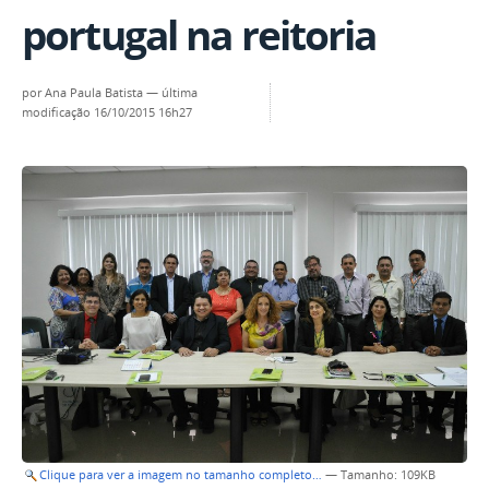
portugal na reitoria
por
Ana Paula Batista
—
última
modificação
16/10/2015 16h27
Clique para ver a imagem no tamanho completo…
—
Tamanho
: 109KB