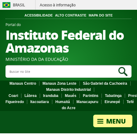
BRASIL
Acesso à informação
ACESSIBILIDADE
ALTO CONTRASTE
MAPA DO SITE
Portal do
Instituto Federal do
Amazonas
MINISTÉRIO DA DA EDUCAÇÃO
Search Site
Sea
Manaus Centro
Manaus Zona Leste
São Gabriel da Cachoeira
Manaus Distrito Industrial
Coari
Lábrea
Iranduba
Maués
Parintins
Tabatinga
Pres
Figueiredo
Itacoatiara
Humaitá
Manacapuru
Eirunepé
Tefé
do Acre