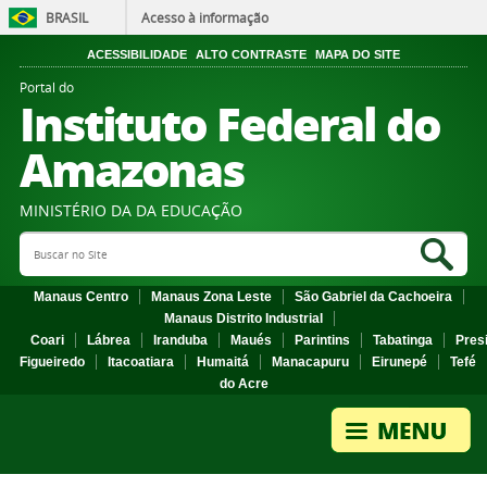
BRASIL
Acesso à informação
ACESSIBILIDADE
ALTO CONTRASTE
MAPA DO SITE
Portal do
Instituto Federal do
Amazonas
MINISTÉRIO DA DA EDUCAÇÃO
Search Site
Sea
Manaus Centro
Manaus Zona Leste
São Gabriel da Cachoeira
Manaus Distrito Industrial
Coari
Lábrea
Iranduba
Maués
Parintins
Tabatinga
Pres
Figueiredo
Itacoatiara
Humaitá
Manacapuru
Eirunepé
Tefé
do Acre