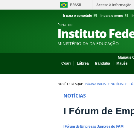
BRASIL
Acesso à informação
Ir para o conteúdo
1
Ir para o menu
2
I
Portal do
Instituto Fed
MINISTÉRIO DA DA EDUCAÇÃO
Manaus C
Coari
Lábrea
Iranduba
Maués
VOCÊ ESTÁ AQUI:
PÁGINA INICIAL
>
NOTÍCIAS
>
I F
NOTÍCIAS
I Fórum de Emp
I Fórum de Empresas Juniores do IFAM