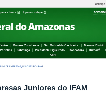
Participe
r para a busca
3
Ir para o rodapé
4
ACESSIBI
eral do Amazonas
entro
Manaus Zona Leste
São Gabriel da Cachoeira
Manaus Distrito 
Parintins
Tabatinga
Presidente Figueiredo
Itacoatiara
Humaitá
Acre
ÓRUM DE EMPRESAS JUNIORES DO IFAM
resas Juniores do IFAM