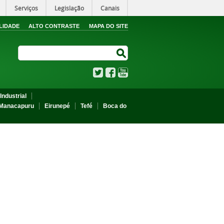
Serviços
Legislação
Canais
LIDADE
ALTO CONTRASTE
MAPA DO SITE
Search Site
Search Site
Twitter
Facebook
YouTube
Industrial
Manacapuru
Eirunepé
Tefé
Boca do