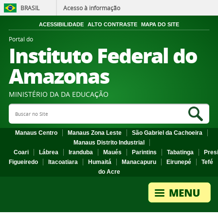
BRASIL
Acesso à informação
ACESSIBILIDADE
ALTO CONTRASTE
MAPA DO SITE
Portal do
Instituto Federal do
Amazonas
MINISTÉRIO DA DA EDUCAÇÃO
Search Site
Sea
Manaus Centro
Manaus Zona Leste
São Gabriel da Cachoeira
Manaus Distrito Industrial
Coari
Lábrea
Iranduba
Maués
Parintins
Tabatinga
Pres
Figueiredo
Itacoatiara
Humaitá
Manacapuru
Eirunepé
Tefé
do Acre