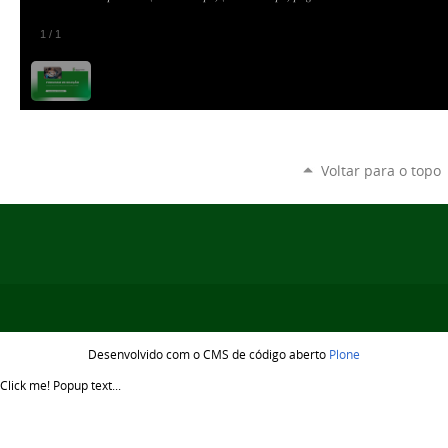
1
/
1
Voltar para o topo
Desenvolvido com o CMS de código aberto
Plone
Click me!
Popup text...