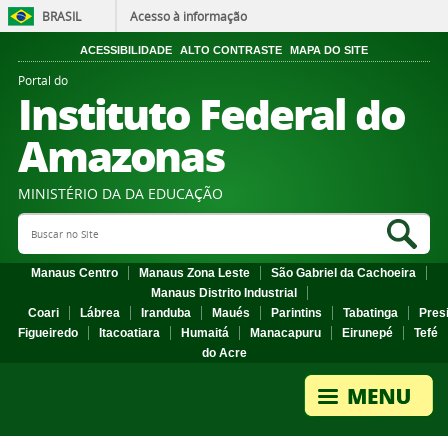
BRASIL
Acesso à informação
ACESSIBILIDADE
ALTO CONTRASTE
MAPA DO SITE
Portal do
Instituto Federal do
Amazonas
MINISTÉRIO DA DA EDUCAÇÃO
Search Site
Sea
Manaus Centro
Manaus Zona Leste
São Gabriel da Cachoeira
Manaus Distrito Industrial
Coari
Lábrea
Iranduba
Maués
Parintins
Tabatinga
Pres
Figueiredo
Itacoatiara
Humaitá
Manacapuru
Eirunepé
Tefé
do Acre