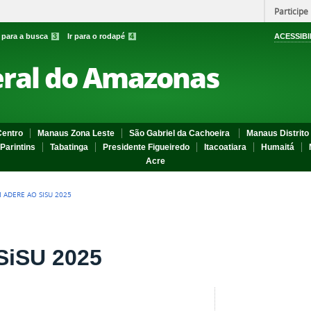
Participe
r para a busca
3
Ir para o rodapé
4
ACESSIBI
eral do Amazonas
entro
Manaus Zona Leste
São Gabriel da Cachoeira
Manaus Distrito 
Parintins
Tabatinga
Presidente Figueiredo
Itacoatiara
Humaitá
Acre
M ADERE AO SISU 2025
SiSU 2025