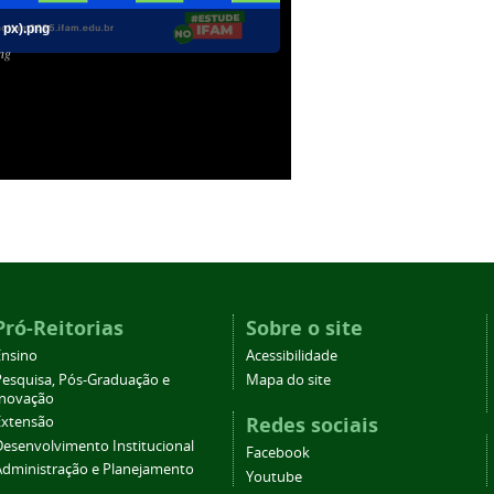
 px).png
ng
Pró-Reitorias
Sobre o site
Ensino
Acessibilidade
Pesquisa, Pós-Graduação e
Mapa do site
Inovação
Redes sociais
Extensão
Desenvolvimento Institucional
Facebook
Administração e Planejamento
Youtube