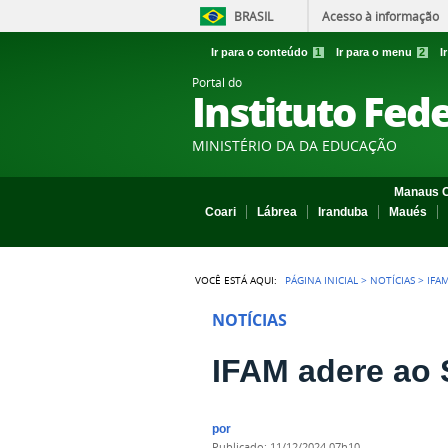
BRASIL
Acesso à informação
Ir para o conteúdo
1
Ir para o menu
2
I
Portal do
Instituto Fed
MINISTÉRIO DA DA EDUCAÇÃO
Manaus C
Coari
Lábrea
Iranduba
Maués
VOCÊ ESTÁ AQUI:
PÁGINA INICIAL
>
NOTÍCIAS
>
IFA
NOTÍCIAS
IFAM adere ao 
por
publicado
:
11/12/2024 07h10