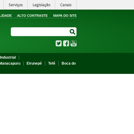
Serviços
Legislação
Canais
LIDADE
ALTO CONTRASTE
MAPA DO SITE
Search Site
Search Site
Twitter
Facebook
YouTube
Industrial
Manacapuru
Eirunepé
Tefé
Boca do