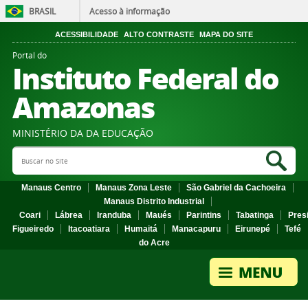
BRASIL
Acesso à informação
ACESSIBILIDADE
ALTO CONTRASTE
MAPA DO SITE
Portal do
Instituto Federal do
Amazonas
MINISTÉRIO DA DA EDUCAÇÃO
Search Site
Sea
Manaus Centro
Manaus Zona Leste
São Gabriel da Cachoeira
Manaus Distrito Industrial
Coari
Lábrea
Iranduba
Maués
Parintins
Tabatinga
Pres
Figueiredo
Itacoatiara
Humaitá
Manacapuru
Eirunepé
Tefé
do Acre