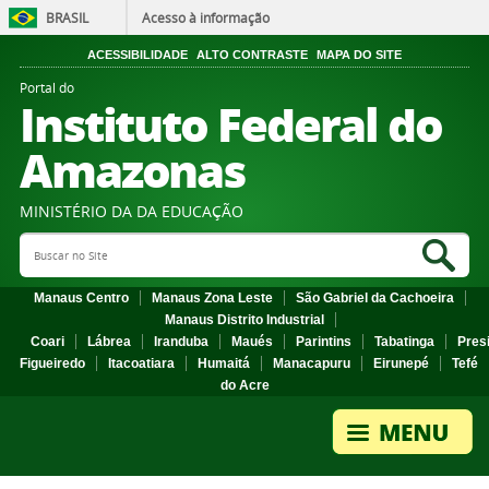
BRASIL
Acesso à informação
ACESSIBILIDADE
ALTO CONTRASTE
MAPA DO SITE
Portal do
Instituto Federal do
Amazonas
MINISTÉRIO DA DA EDUCAÇÃO
Search Site
Sea
Manaus Centro
Manaus Zona Leste
São Gabriel da Cachoeira
Manaus Distrito Industrial
Coari
Lábrea
Iranduba
Maués
Parintins
Tabatinga
Pres
Figueiredo
Itacoatiara
Humaitá
Manacapuru
Eirunepé
Tefé
do Acre