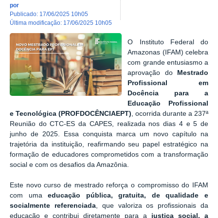
por
publicado
:
17/06/2025 10h05
última modificação
:
17/06/2025 10h05
O Instituto Federal do
Amazonas (IFAM) celebra
com grande entusiasmo a
aprovação do
Mestrado
Profissional em
Docência para a
Educação Profissional
e Tecnológica (PROFDOCÊNCIAEPT)
, ocorrida durante a 237ª
Reunião do CTC-ES da CAPES, realizada nos dias 4 e 5 de
junho de 2025. Essa conquista marca um novo capítulo na
trajetória da instituição, reafirmando seu papel estratégico na
formação de educadores comprometidos com a transformação
social e com os desafios da Amazônia.
Este novo curso de mestrado reforça o compromisso do IFAM
com uma
educação pública, gratuita, de qualidade e
socialmente referenciada
, que valoriza os profissionais da
educação e contribui diretamente para a
justiça social, a