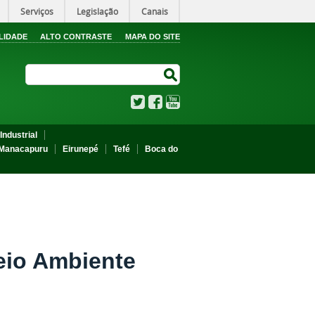
Serviços
Legislação
Canais
LIDADE
ALTO CONTRASTE
MAPA DO SITE
Search Site
Search Site
Twitter
Facebook
YouTube
Industrial
Manacapuru
Eirunepé
Tefé
Boca do
eio Ambiente