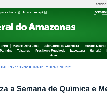
Participe
r para a busca
3
Ir para o rodapé
4
ACESSIBI
eral do Amazonas
entro
Manaus Zona Leste
São Gabriel da Cachoeira
Manaus Distrito 
Parintins
Tabatinga
Presidente Figueiredo
Itacoatiara
Humaitá
Acre
M-CMC REALIZA A SEMANA DE QUÍMICA E MEIO AMBIENTE 2022
za a Semana de Química e M