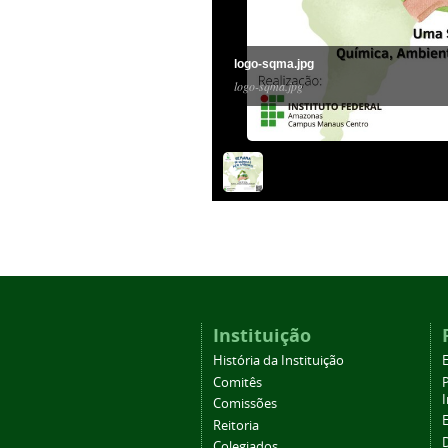
logo-sqma.jpg
logo-sqma.jpg
Instituição
História da Instituição
Comitês
Comissões
Reitoria
Colegiados