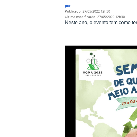
por
publicado
:
27/05/2022 12h30
última modificação
:
27/05/2022 12h30
Neste ano, o evento tem como tem