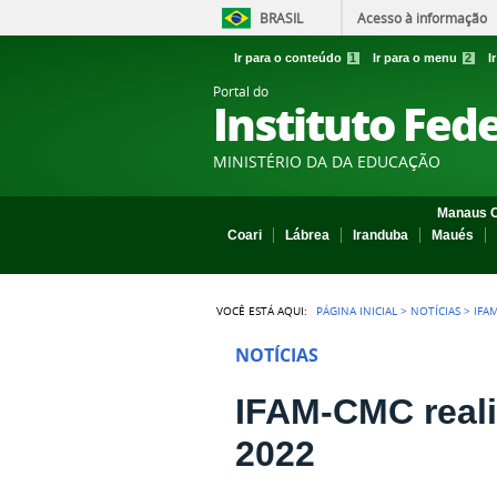
BRASIL
Acesso à informação
Ir para o conteúdo
1
Ir para o menu
2
I
Portal do
Instituto Fed
MINISTÉRIO DA DA EDUCAÇÃO
Manaus C
Coari
Lábrea
Iranduba
Maués
VOCÊ ESTÁ AQUI:
PÁGINA INICIAL
>
NOTÍCIAS
>
IFA
NOTÍCIAS
IFAM-CMC reali
2022