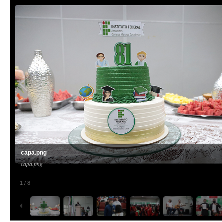
capa.png
capa.png
1
/
8