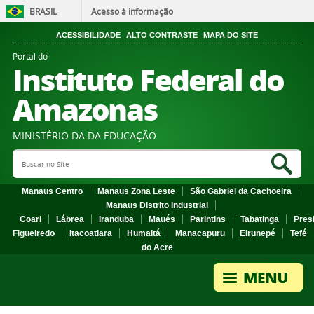
BRASIL
Acesso à informação
ACESSIBILIDADE
ALTO CONTRASTE
MAPA DO SITE
Portal do
Instituto Federal do
Amazonas
MINISTÉRIO DA DA EDUCAÇÃO
Search Site
Sea
Manaus Centro
Manaus Zona Leste
São Gabriel da Cachoeira
Manaus Distrito Industrial
Coari
Lábrea
Iranduba
Maués
Parintins
Tabatinga
Pres
Figueiredo
Itacoatiara
Humaitá
Manacapuru
Eirunepé
Tefé
do Acre