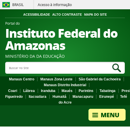
BRASIL
Acesso à informação
ACESSIBILIDADE
ALTO CONTRASTE
MAPA DO SITE
Portal do
Instituto Federal do
Amazonas
MINISTÉRIO DA DA EDUCAÇÃO
Search Site
Sea
Manaus Centro
Manaus Zona Leste
São Gabriel da Cachoeira
Manaus Distrito Industrial
Coari
Lábrea
Iranduba
Maués
Parintins
Tabatinga
Pres
Figueiredo
Itacoatiara
Humaitá
Manacapuru
Eirunepé
Tefé
do Acre