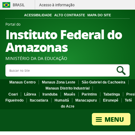
BRASIL
Acesso à informação
ACESSIBILIDADE
ALTO CONTRASTE
MAPA DO SITE
Portal do
Instituto Federal do
Amazonas
MINISTÉRIO DA DA EDUCAÇÃO
Search Site
Sea
Manaus Centro
Manaus Zona Leste
São Gabriel da Cachoeira
Manaus Distrito Industrial
Coari
Lábrea
Iranduba
Maués
Parintins
Tabatinga
Pres
Figueiredo
Itacoatiara
Humaitá
Manacapuru
Eirunepé
Tefé
do Acre