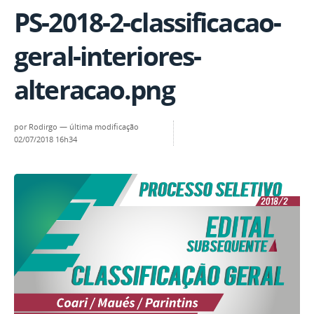
PS-2018-2-classificacao-
geral-interiores-
alteracao.png
por
Rodirgo
—
última modificação
02/07/2018 16h34