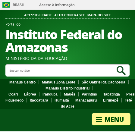
BRASIL
Acesso à informação
ACESSIBILIDADE
ALTO CONTRASTE
MAPA DO SITE
Portal do
Instituto Federal do
Amazonas
MINISTÉRIO DA DA EDUCAÇÃO
Search Site
Sea
Manaus Centro
Manaus Zona Leste
São Gabriel da Cachoeira
Manaus Distrito Industrial
Coari
Lábrea
Iranduba
Maués
Parintins
Tabatinga
Pres
Figueiredo
Itacoatiara
Humaitá
Manacapuru
Eirunepé
Tefé
do Acre