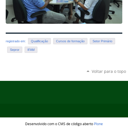
registrado em:
Qualificação
Cursos de formação
Setor Primário
Sepror
IFAM
Voltar para o topo
Desenvolvido com o CMS de código aberto
Plone