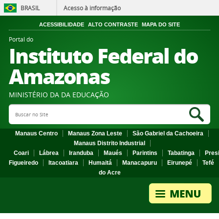
BRASIL
Acesso à informação
ACESSIBILIDADE
ALTO CONTRASTE
MAPA DO SITE
Portal do
Instituto Federal do
Amazonas
MINISTÉRIO DA DA EDUCAÇÃO
Search Site
Sea
Manaus Centro
Manaus Zona Leste
São Gabriel da Cachoeira
Manaus Distrito Industrial
Coari
Lábrea
Iranduba
Maués
Parintins
Tabatinga
Pres
Figueiredo
Itacoatiara
Humaitá
Manacapuru
Eirunepé
Tefé
do Acre