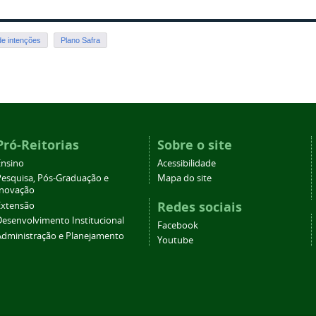
de intenções
Plano Safra
Pró-Reitorias
Sobre o site
Ensino
Acessibilidade
Pesquisa, Pós-Graduação e
Mapa do site
Inovação
Redes sociais
Extensão
Desenvolvimento Institucional
Facebook
Administração e Planejamento
Youtube