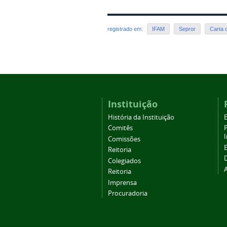
registrado em:
IFAM
Sepror
Carta 
Instituição
História da Instituição
Comitês
Comissões
Reitoria
Colegiados
Reitoria
Imprensa
Procuradoria