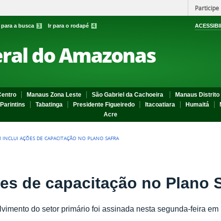
Participe
r para a busca
3
Ir para o rodapé
4
ACESSIBI
eral do Amazonas
entro
Manaus Zona Leste
São Gabriel da Cachoeira
Manaus Distrito 
Parintins
Tabatinga
Presidente Figueiredo
Itacoatiara
Humaitá
Acre
M INCLUI AÇÕES DE CAPACITAÇÃO NO PLANO SAFRA
ões de capacitação no Plano 
vimento do setor primário foi assinada nesta segunda-feira em