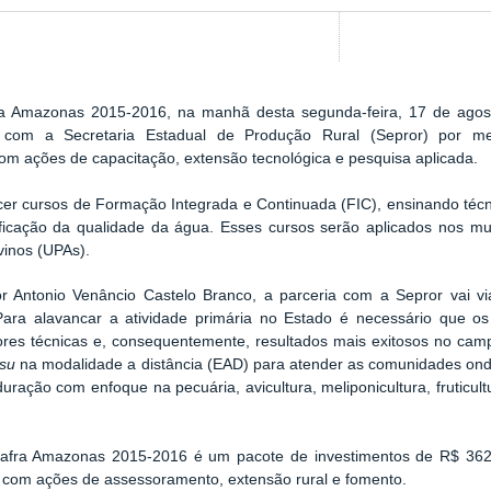
ra Amazonas 2015-2016, na manhã desta segunda-feira, 17 de agost
 com a Secretaria Estadual de Produção Rural (Sepror) por m
com ações de capacitação, extensão tecnológica e pesquisa aplicada.
cer cursos de Formação Integrada e Continuada (FIC), ensinando técn
ificação da qualidade da água. Esses cursos serão aplicados nos 
vinos (UPAs).
r Antonio Venâncio Castelo Branco, a parceria com a Sepror vai vi
ara alavancar a atividade primária no Estado é necessário que os
ores técnicas e, consequentemente, resultados mais exitosos no cam
nsu
na modalidade a distância (EAD) para atender as comunidades on
ração com enfoque na pecuária, avicultura, meliponicultura, fruticultu
afra Amazonas 2015-2016 é um pacote de investimentos de R$ 362 m
s, com ações de assessoramento, extensão rural e fomento.