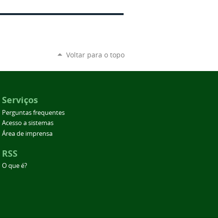
Voltar para o topo
Serviços
Perguntas frequentes
Acesso a sistemas
Área de imprensa
RSS
O que é?