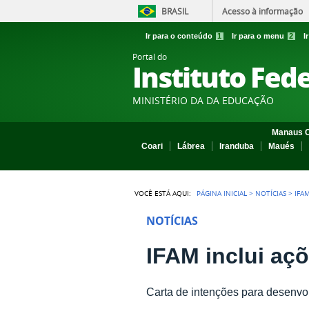
BRASIL
Acesso à informação
Ir para o conteúdo
1
Ir para o menu
2
I
Portal do
Instituto Fed
MINISTÉRIO DA DA EDUCAÇÃO
Manaus C
Coari
Lábrea
Iranduba
Maués
VOCÊ ESTÁ AQUI:
PÁGINA INICIAL
>
NOTÍCIAS
>
IFA
NOTÍCIAS
IFAM inclui aç
Carta de intenções para desenvol