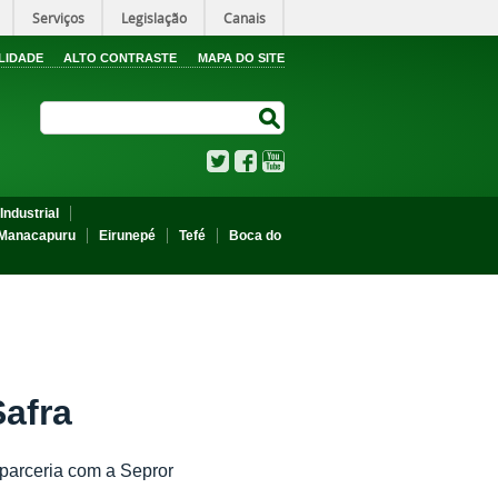
Serviços
Legislação
Canais
LIDADE
ALTO CONTRASTE
MAPA DO SITE
Search Site
Search Site
Twitter
Facebook
YouTube
Industrial
Manacapuru
Eirunepé
Tefé
Boca do
Safra
 parceria com a Sepror