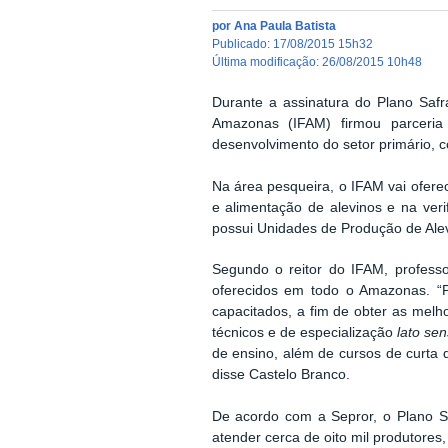
por
Ana Paula Batista
publicado
:
17/08/2015 15h32
última modificação
:
26/08/2015 10h48
Durante a assinatura do Plano Saf
Amazonas (IFAM) firmou parceria
desenvolvimento do setor primário, 
Na área pesqueira, o IFAM vai ofere
e alimentação de alevinos e na ver
possui Unidades de Produção de Ale
Segundo o reitor do IFAM, professo
oferecidos em todo o Amazonas. “P
capacitados, a fim de obter as melh
técnicos e de especialização
lato se
de ensino, além de cursos de curta du
disse Castelo Branco.
De acordo com a Sepror, o Plano S
atender cerca de oito mil produtore