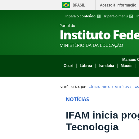
BRASIL
Acesso à informação
Ir para o conteúdo
1
Ir para o menu
2
I
Portal do
Instituto Fed
MINISTÉRIO DA DA EDUCAÇÃO
Manaus C
Coari
Lábrea
Iranduba
Maués
VOCÊ ESTÁ AQUI:
PÁGINA INICIAL
>
NOTÍCIAS
>
IFA
NOTÍCIAS
IFAM inicia pr
Tecnologia