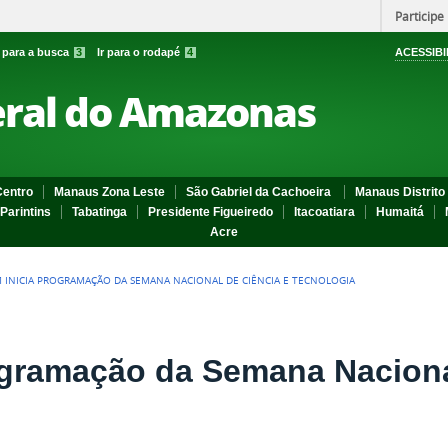
Participe
r para a busca
3
Ir para o rodapé
4
ACESSIBI
eral do Amazonas
entro
Manaus Zona Leste
São Gabriel da Cachoeira
Manaus Distrito 
Parintins
Tabatinga
Presidente Figueiredo
Itacoatiara
Humaitá
Acre
M INICIA PROGRAMAÇÃO DA SEMANA NACIONAL DE CIÊNCIA E TECNOLOGIA
ogramação da Semana Naciona