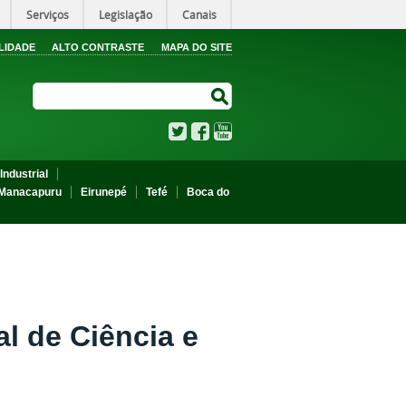
Serviços
Legislação
Canais
LIDADE
ALTO CONTRASTE
MAPA DO SITE
Search Site
Search Site
Twitter
Facebook
YouTube
Industrial
Manacapuru
Eirunepé
Tefé
Boca do
l de Ciência e