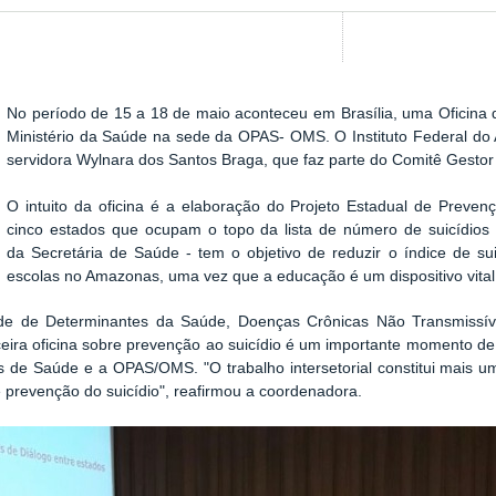
No período de 15 a 18 de maio aconteceu em Brasília, uma Oficina d
Show image carousel
Ministério da Saúde na sede da OPAS- OMS. O Instituto Federal do
servidora Wylnara dos Santos Braga, que faz parte do Comitê Gestor 
O intuito da oficina é a elaboração do Projeto Estadual de Preven
cinco estados que ocupam o topo da lista de número de suicídios n
da
Secretária de Saúde - tem o objetivo de reduzir o índice de su
escolas no Amazonas, uma vez que a educação é um
dispositivo vi
de de Determinantes da Saúde, Doenças Crônicas Não Transmiss
eira oficina sobre prevenção ao suicídio é um importante momento de 
is de Saúde e a OPAS/OMS. "O trabalho intersetorial constitui mais
e prevenção do suicídio", reafirmou a coordenadora.