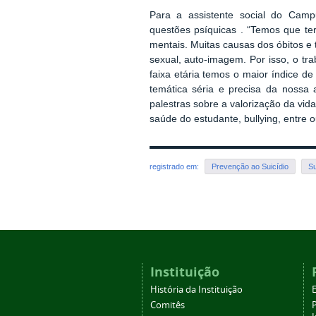
Para a a
ssistente social do Ca
questões
psíquicas
. “Temos que ter
mentais. Muitas causas dos óbitos e t
sexual, auto-imagem. Por isso, o tr
faixa etária temos o maior índice d
temática séria e precisa da nossa
palestras sobre a valorização da v
saúde do estudante, bullying, entre o
registrado em:
Prevenção ao Suicídio
Su
Instituição
História da Instituição
Comitês