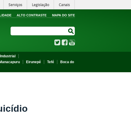
Serviços
Legislação
Canais
LIDADE
ALTO CONTRASTE
MAPA DO SITE
Search Site
Search Site
Twitter
Facebook
YouTube
Industrial
Manacapuru
Eirunepé
Tefé
Boca do
uicídio