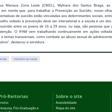
mpus Manaus Zona Leste (CMZL),
Wylnara dos Santos Braga, as 
 em mente que, para trabalhar a Prevenção ao Suicídio, nosso olha
entativas de suicídio estão vinculadas aos determinantes sociais, entre 
abalho voltado à prevenção deve ser intersetorial e a escola é um do
e suicídio entre os jovens de 15 a 29 anos, ou seja, são pessoas qu
 atenção. O IFAM vem trabalhando continuamente em ações voltadas
ida e temas transversais, como combate ao abuso sexual de adolesce
utros”, destacou a servidora.
icídio
ministério da saúde
Pró-Reitorias
Sobre o site
Ensino
Acessibilidade
Pesquisa, Pós-Graduação e
Mapa do site