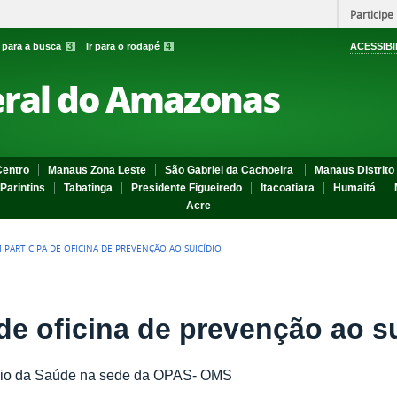
Participe
r para a busca
3
Ir para o rodapé
4
ACESSIBI
eral do Amazonas
entro
Manaus Zona Leste
São Gabriel da Cachoeira
Manaus Distrito 
Parintins
Tabatinga
Presidente Figueiredo
Itacoatiara
Humaitá
Acre
M PARTICIPA DE OFICINA DE PREVENÇÃO AO SUICÍDIO
de oficina de prevenção ao s
stério da Saúde na sede da OPAS- OMS