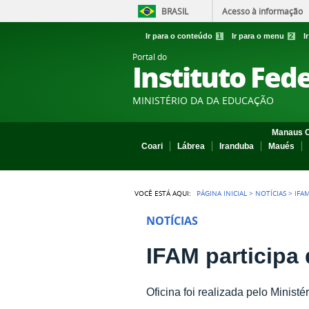
BRASIL
Acesso à informação
Ir para o conteúdo
1
Ir para o menu
2
I
Portal do
Instituto Fed
MINISTÉRIO DA DA EDUCAÇÃO
Manaus C
Coari
Lábrea
Iranduba
Maués
VOCÊ ESTÁ AQUI:
PÁGINA INICIAL
>
NOTÍCIAS
>
IFA
NOTÍCIAS
IFAM participa 
Oficina foi realizada pelo Mini