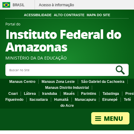
BRASIL
Acesso à informação
ACESSIBILIDADE
ALTO CONTRASTE
MAPA DO SITE
Portal do
Instituto Federal do
Amazonas
MINISTÉRIO DA DA EDUCAÇÃO
Search Site
Sea
Manaus Centro
Manaus Zona Leste
São Gabriel da Cachoeira
Manaus Distrito Industrial
Coari
Lábrea
Iranduba
Maués
Parintins
Tabatinga
Pres
Figueiredo
Itacoatiara
Humaitá
Manacapuru
Eirunepé
Tefé
do Acre