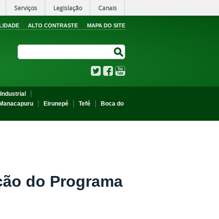
Serviços
Legislação
Canais
LIDADE
ALTO CONTRASTE
MAPA DO SITE
Search Site
Search Site
Twitter
Facebook
YouTube
Industrial
Manacapuru
Eirunepé
Tefé
Boca do
ação do Programa