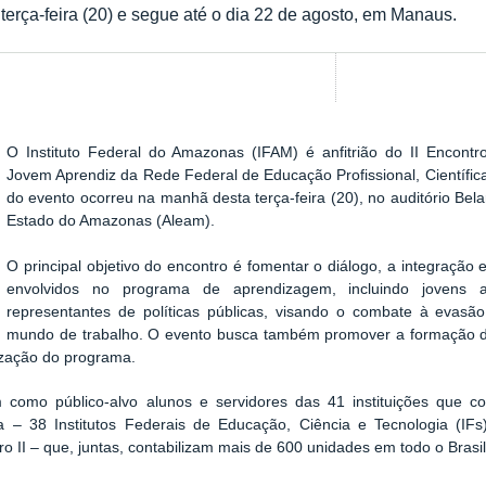
terça-feira (20) e segue até o dia 22 de agosto, em Manaus.
O Instituto Federal do Amazonas (IFAM) é anfitrião do II Encont
Show image carousel
Jovem Aprendiz da Rede Federal de Educação Profissional, Científica
do evento ocorreu na manhã desta terça-feira (20), no auditório Bel
Estado do Amazonas (Aleam).
O principal objetivo do encontro é fomentar o diálogo, a integração
envolvidos no programa de aprendizagem, incluindo jovens 
representantes de políticas públicas, visando o combate à evasão
mundo de trabalho. O evento busca também promover a formação 
lização do programa.
 como público-alvo alunos e servidores das 41 instituições que
gica – 38 Institutos Federais de Educação, Ciência e Tecnologia (I
ro II – que, juntas, contabilizam mais de 600 unidades em todo o Brasi