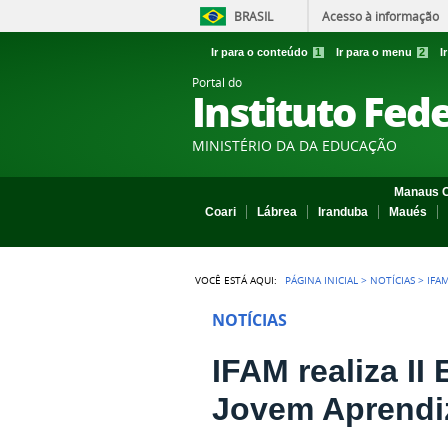
BRASIL
Acesso à informação
Ir para o conteúdo
1
Ir para o menu
2
I
Portal do
Instituto Fed
MINISTÉRIO DA DA EDUCAÇÃO
Manaus C
Coari
Lábrea
Iranduba
Maués
VOCÊ ESTÁ AQUI:
PÁGINA INICIAL
>
NOTÍCIAS
>
IFA
NOTÍCIAS
IFAM realiza I
Jovem Aprendi