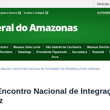
Participe
r para a busca
3
Ir para o rodapé
4
ACESSIBI
eral do Amazonas
entro
Manaus Zona Leste
São Gabriel da Cachoeira
Manaus Distrito 
Parintins
Tabatinga
Presidente Figueiredo
Itacoatiara
Humaitá
Acre
M REALIZA II ENCONTRO NACIONAL DE INTEGRAÇÃO DO PROGRAMA JOVEM APRENDIZ
I Encontro Nacional de Integr
z