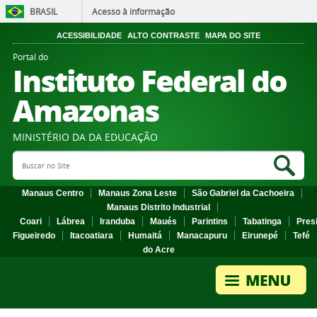
BRASIL
Acesso à informação
ACESSIBILIDADE
ALTO CONTRASTE
MAPA DO SITE
Portal do
Instituto Federal do
Amazonas
MINISTÉRIO DA DA EDUCAÇÃO
Search Site
Sea
Manaus Centro
Manaus Zona Leste
São Gabriel da Cachoeira
Manaus Distrito Industrial
Coari
Lábrea
Iranduba
Maués
Parintins
Tabatinga
Pres
Figueiredo
Itacoatiara
Humaitá
Manacapuru
Eirunepé
Tefé
do Acre