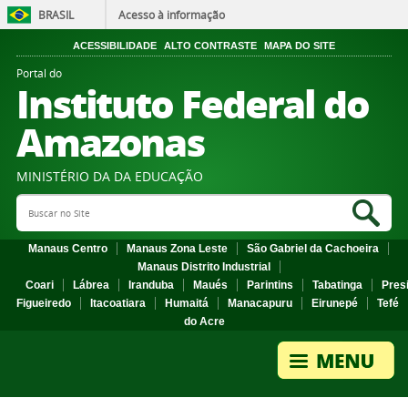
BRASIL
Acesso à informação
ACESSIBILIDADE
ALTO CONTRASTE
MAPA DO SITE
Portal do
Instituto Federal do
Amazonas
MINISTÉRIO DA DA EDUCAÇÃO
Search Site
Sea
Manaus Centro
Manaus Zona Leste
São Gabriel da Cachoeira
Manaus Distrito Industrial
Coari
Lábrea
Iranduba
Maués
Parintins
Tabatinga
Pres
Figueiredo
Itacoatiara
Humaitá
Manacapuru
Eirunepé
Tefé
do Acre