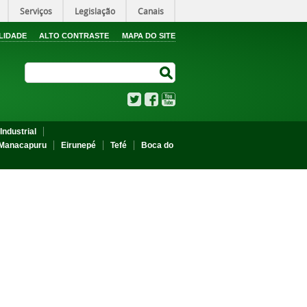
Serviços
Legislação
Canais
LIDADE
ALTO CONTRASTE
MAPA DO SITE
Search Site
Search Site
Twitter
Facebook
YouTube
Industrial
Manacapuru
Eirunepé
Tefé
Boca do