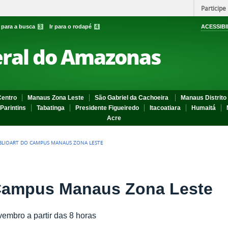
Participe
r para a busca
3
Ir para o rodapé
4
ACESSIBI
eral do Amazonas
entro
Manaus Zona Leste
São Gabriel da Cachoeira
Manaus Distrito 
Parintins
Tabatinga
Presidente Figueiredo
Itacoatiara
Humaitá
Acre
BIBLIOART DO CAMPUS MANAUS ZONA LESTE
o Campus Manaus Zona Leste
embro a partir das 8 horas