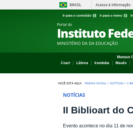
BRASIL
Acesso à informação
Ir para o conteúdo
1
Ir para o menu
2
I
Portal do
Instituto Fed
MINISTÉRIO DA DA EDUCAÇÃO
Manaus C
Coari
Lábrea
Iranduba
Maués
VOCÊ ESTÁ AQUI:
PÁGINA INICIAL
>
NOTÍCIAS
>
II 
NOTÍCIAS
II Biblioart d
Evento acontece no dia 11 de nov