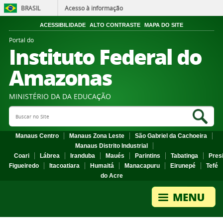
BRASIL
Acesso à informação
ACESSIBILIDADE
ALTO CONTRASTE
MAPA DO SITE
Portal do
Instituto Federal do
Amazonas
MINISTÉRIO DA DA EDUCAÇÃO
Search Site
Sea
Manaus Centro
Manaus Zona Leste
São Gabriel da Cachoeira
Manaus Distrito Industrial
Coari
Lábrea
Iranduba
Maués
Parintins
Tabatinga
Pres
Figueiredo
Itacoatiara
Humaitá
Manacapuru
Eirunepé
Tefé
do Acre