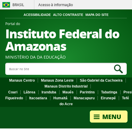
BRASIL
Acesso à informação
ACESSIBILIDADE
ALTO CONTRASTE
MAPA DO SITE
Portal do
Instituto Federal do
Amazonas
MINISTÉRIO DA DA EDUCAÇÃO
Search Site
Sea
Manaus Centro
Manaus Zona Leste
São Gabriel da Cachoeira
Manaus Distrito Industrial
Coari
Lábrea
Iranduba
Maués
Parintins
Tabatinga
Pres
Figueiredo
Itacoatiara
Humaitá
Manacapuru
Eirunepé
Tefé
do Acre