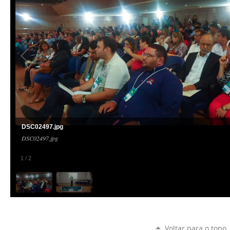
DSC02497.jpg
DSC02497.jpg
1
/
2
Voltar para o topo