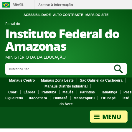
BRASIL
Acesso à informação
ACESSIBILIDADE
ALTO CONTRASTE
MAPA DO SITE
Portal do
Instituto Federal do
Amazonas
MINISTÉRIO DA DA EDUCAÇÃO
Search Site
Sea
Manaus Centro
Manaus Zona Leste
São Gabriel da Cachoeira
Manaus Distrito Industrial
Coari
Lábrea
Iranduba
Maués
Parintins
Tabatinga
Pres
Figueiredo
Itacoatiara
Humaitá
Manacapuru
Eirunepé
Tefé
do Acre