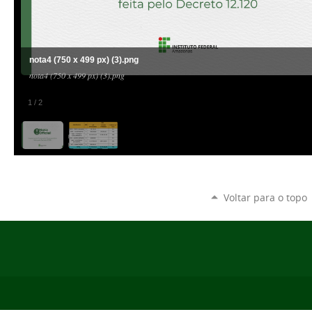
nota4 (750 x 499 px) (3).png
nota4 (750 x 499 px) (3).png
1
/
2
Voltar para o topo