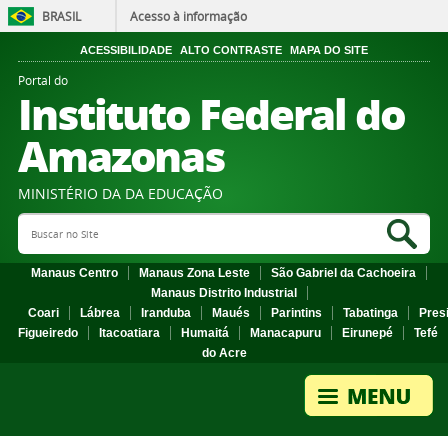
BRASIL
Acesso à informação
ACESSIBILIDADE
ALTO CONTRASTE
MAPA DO SITE
Portal do
Instituto Federal do
Amazonas
MINISTÉRIO DA DA EDUCAÇÃO
Search Site
Sea
Manaus Centro
Manaus Zona Leste
São Gabriel da Cachoeira
Manaus Distrito Industrial
Coari
Lábrea
Iranduba
Maués
Parintins
Tabatinga
Pres
Figueiredo
Itacoatiara
Humaitá
Manacapuru
Eirunepé
Tefé
do Acre