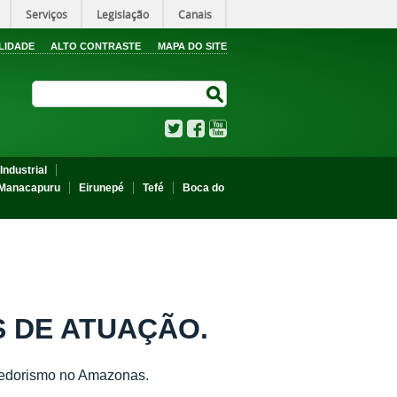
Serviços
Legislação
Canais
LIDADE
ALTO CONTRASTE
MAPA DO SITE
Search Site
Search Site
Twitter
Facebook
YouTube
Industrial
Manacapuru
Eirunepé
Tefé
Boca do
 DE ATUAÇÃO.
dedorismo no Amazonas.