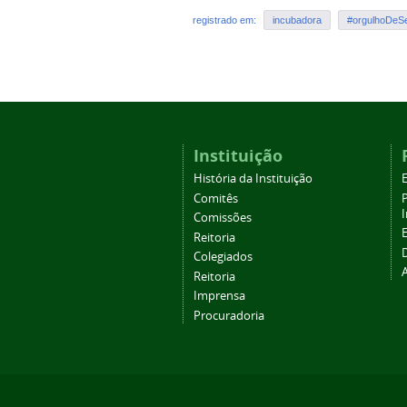
registrado em:
incubadora
#orgulhoDeS
Instituição
História da Instituição
Comitês
Comissões
Reitoria
Colegiados
Reitoria
Imprensa
Procuradoria