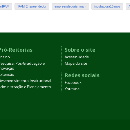
erIFAM
IFAM Empreendedor
empreendedorismoam
incubadora15anos
Pró-Reitorias
Sobre o site
Ensino
Acessibilidade
Pesquisa, Pós-Graduação e
Mapa do site
Inovação
Redes sociais
Extensão
Desenvolvimento Institucional
Facebook
Administração e Planejamento
Youtube