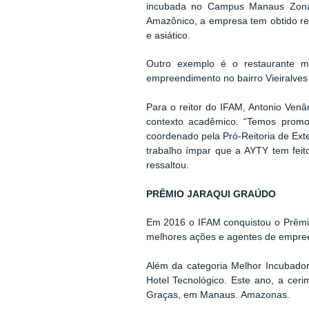
incubada no Campus Manaus Zona 
Amazônico, a empresa tem obtido res
e asiático.
Outro exemplo é o restaurante m
empreendimento no bairro Vieiralv
Para o reitor do IFAM, Antonio Venâ
contexto acadêmico. “Temos promo
coordenado pela Pró-Reitoria de Ext
trabalho ímpar que a AYTY tem feit
ressaltou.
PRÊMIO JARAQUI GRAÚDO
Em 2
016 o IFAM conquistou o Prêmio
melhores ações e agentes de empre
Além da categoria Melhor Incubado
Hotel Tecnológico. Este ano, a cer
Graças, em Manaus.
Amazonas.