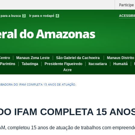
Participe
r para a busca
3
Ir para o rodapé
4
ACESSIBI
eral do Amazonas
entro
Manaus Zona Leste
São Gabriel da Cachoeira
Manaus Distrito 
Parintins
Tabatinga
Presidente Figueiredo
Itacoatiara
Humaitá
Acre
UBADORA DO IFAM COMPLETA 15 ANOS DE ATUAÇÃO.
O IFAM COMPLETA 15 ANOS
AM, completou 15 anos de atuação de trabalhos com empreen