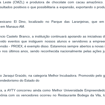
Leste (CMZL) e produtora de chocolate com cacau amazônico. 
ultados positivos o que possibilitaria a expansão, exportando o pro
exicano El Dino, localizado no Parque das Laranjeiras, que e
es em Manaus-AM.
ncio Castelo Branco, a instituição continuará apoiando as iniciativa
vido eventos que instiguem nossos alunos e servidores a empre
ensão - PROEX, é exemplo disso. Estaremos sempre abertos a novas i
o nos últimos anos, sendo reconhecida nacionalmente pelas ações ju
 Jaraqui Graúdo, na categoria Melhor Incubadora. Promovido pelo gr
endedorismo do Estado do
ra, a AYTY concorreu ainda como Melhor Universidade Empreendedo
imônia com os vencedores ocorreu no Restaurante Bodega da Vila, l