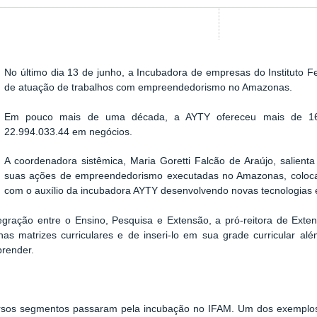
No último dia 13 de junho, a Incubadora de empresas do Instituto
Show image carousel
de atuação de trabalhos com empreendedorismo no Amazonas.
Em pouco mais de uma década, a AYTY ofereceu mais de 16
22.994.033.44 em negócios.
A coordenadora sistêmica, Maria Goretti Falcão de Araújo, salien
suas ações de empreendedorismo executadas no Amazonas, coloca
com o auxílio da incubadora AYTY desenvolvendo novas tecnologias 
ntegração entre o Ensino, Pesquisa e Extensão, a pró-reitora de Ex
 matrizes curriculares e de inseri-lo em sua grade curricular além
render.
rsos segmentos passaram pela incubação no IFAM. Um dos exemplos