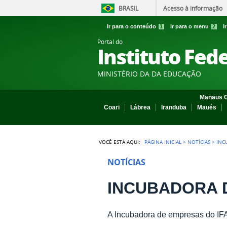
BRASIL
Acesso à informação
Ir para o conteúdo
1
Ir para o menu
2
I
Portal do
Instituto Fed
MINISTÉRIO DA DA EDUCAÇÃO
Manaus C
Coari
Lábrea
Iranduba
Maués
VOCÊ ESTÁ AQUI:
PÁGINA INICIAL
>
NOTÍCIAS
>
INC
NOTÍCIAS
INCUBADORA D
A Incubadora de empresas do IF