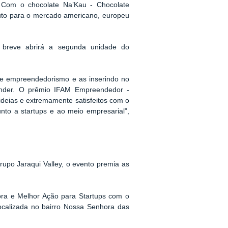
Com o chocolate Na’Kau - Chocolate
duto para o mercado americano, europeu
m breve abrirá a segunda unidade do
s de empreendedorismo e as inserindo no
ender. O prêmio IFAM Empreendedor -
deias e extremamente satisfeitos com o
nto a startups e ao meio empresarial”,
upo Jaraqui Valley, o evento premia as
ra e Melhor Ação para Startups com o
ocalizada no bairro Nossa Senhora das