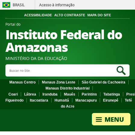
BRASIL
Acesso à informação
ACESSIBILIDADE
ALTO CONTRASTE
MAPA DO SITE
Portal do
Instituto Federal do
Amazonas
MINISTÉRIO DA DA EDUCAÇÃO
Search Site
Sea
Manaus Centro
Manaus Zona Leste
São Gabriel da Cachoeira
Manaus Distrito Industrial
Coari
Lábrea
Iranduba
Maués
Parintins
Tabatinga
Pres
Figueiredo
Itacoatiara
Humaitá
Manacapuru
Eirunepé
Tefé
do Acre