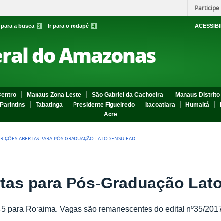
Participe
r para a busca
3
Ir para o rodapé
4
ACESSIBI
eral do Amazonas
entro
Manaus Zona Leste
São Gabriel da Cachoeira
Manaus Distrito 
Parintins
Tabatinga
Presidente Figueiredo
Itacoatiara
Humaitá
Acre
CRIÇÕES ABERTAS PARA PÓS-GRADUAÇÃO LATO SENSU EAD
rtas para Pós-Graduação Lat
5 para Roraima. Vagas são remanescentes do edital nº35/201