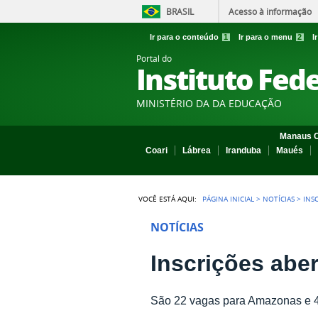
BRASIL
Acesso à informação
Ir para o conteúdo
1
Ir para o menu
2
I
Portal do
Instituto Fed
MINISTÉRIO DA DA EDUCAÇÃO
Manaus C
Coari
Lábrea
Iranduba
Maués
VOCÊ ESTÁ AQUI:
PÁGINA INICIAL
>
NOTÍCIAS
>
INS
NOTÍCIAS
Inscrições abe
São 22 vagas para Amazonas e 4