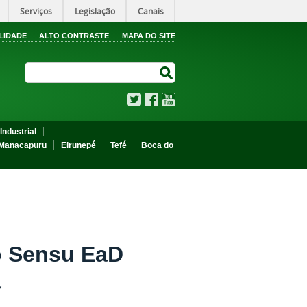
Serviços
Legislação
Canais
LIDADE
ALTO CONTRASTE
MAPA DO SITE
Search Site
Search Site
Twitter
Facebook
YouTube
Industrial
Manacapuru
Eirunepé
Tefé
Boca do
o Sensu EaD
7