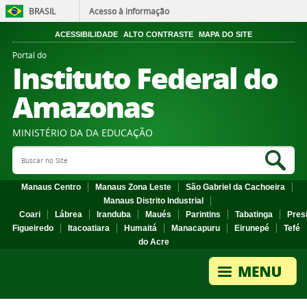
BRASIL
Acesso à informação
ACESSIBILIDADE
ALTO CONTRASTE
MAPA DO SITE
Portal do
Instituto Federal do
Amazonas
MINISTÉRIO DA DA EDUCAÇÃO
Search Site
Sea
Manaus Centro
Manaus Zona Leste
São Gabriel da Cachoeira
Manaus Distrito Industrial
Coari
Lábrea
Iranduba
Maués
Parintins
Tabatinga
Pres
Figueiredo
Itacoatiara
Humaitá
Manacapuru
Eirunepé
Tefé
do Acre