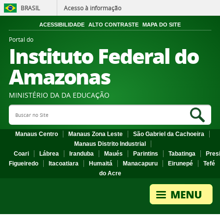
BRASIL
Acesso à informação
ACESSIBILIDADE
ALTO CONTRASTE
MAPA DO SITE
Portal do
Instituto Federal do
Amazonas
MINISTÉRIO DA DA EDUCAÇÃO
Search Site
Sea
Manaus Centro
Manaus Zona Leste
São Gabriel da Cachoeira
Manaus Distrito Industrial
Coari
Lábrea
Iranduba
Maués
Parintins
Tabatinga
Pres
Figueiredo
Itacoatiara
Humaitá
Manacapuru
Eirunepé
Tefé
do Acre