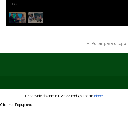
1
/
2
Voltar para o topo
Desenvolvido com o CMS de código aberto
Plone
Click me!
Popup text...