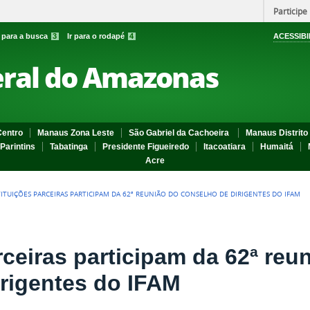
Participe
r para a busca
3
Ir para o rodapé
4
ACESSIBI
eral do Amazonas
entro
Manaus Zona Leste
São Gabriel da Cachoeira
Manaus Distrito 
Parintins
Tabatinga
Presidente Figueiredo
Itacoatiara
Humaitá
Acre
TITUIÇÕES PARCEIRAS PARTICIPAM DA 62ª REUNIÃO DO CONSELHO DE DIRIGENTES DO IFAM
rceiras participam da 62ª reu
rigentes do IFAM