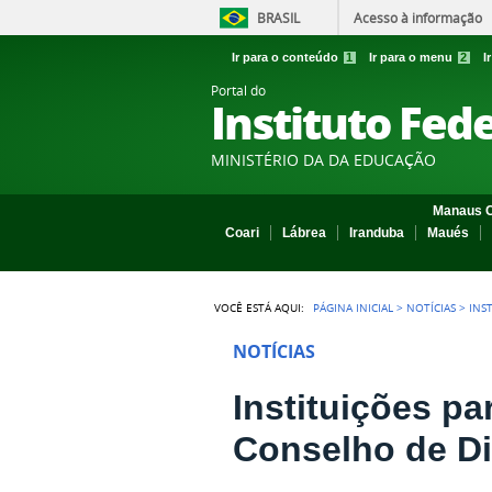
BRASIL
Acesso à informação
Ir para o conteúdo
1
Ir para o menu
2
I
Portal do
Instituto Fed
MINISTÉRIO DA DA EDUCAÇÃO
Manaus C
Coari
Lábrea
Iranduba
Maués
VOCÊ ESTÁ AQUI:
PÁGINA INICIAL
>
NOTÍCIAS
>
INS
NOTÍCIAS
Instituições pa
Conselho de Di