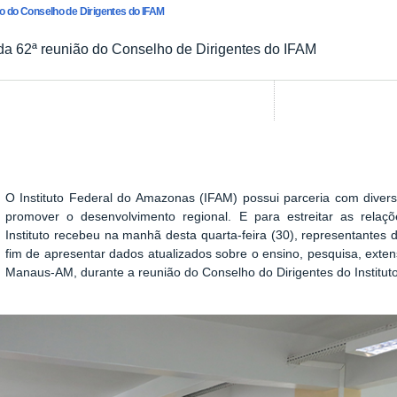
ião do Conselho de Dirigentes do IFAM
m da 62ª reunião do Conselho de Dirigentes do IFAM
Show image carousel
O Instituto Federal do Amazonas (IFAM) possui parceria com diversa
promover o desenvolvimento regional. E para estreitar as relaçõe
Instituto recebeu na manhã desta quarta-feira (30), representante
fim de apresentar dados atualizados sobre o ensino, pesquisa, exte
Manaus-AM, durante a reunião do Conselho do Dirigentes do Institut