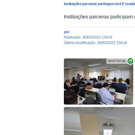
Instituições parceiras participam da 62ª reun
Instituições parceiras participa
por
publicado
:
30/03/2022 15h18
última modificação
:
30/03/2022 15h18