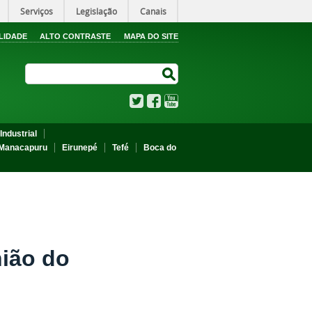
Serviços
Legislação
Canais
LIDADE
ALTO CONTRASTE
MAPA DO SITE
Search Site
Search Site
Twitter
Facebook
YouTube
Industrial
Manacapuru
Eirunepé
Tefé
Boca do
nião do