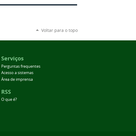
Voltar para o topo
Serviços
Perguntas frequentes
Acesso a sistemas
Área de imprensa
RSS
O que é?