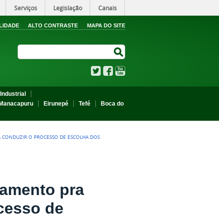
Serviços
Legislação
Canais
LIDADE
ALTO CONTRASTE
MAPA DO SITE
Search Site
Search Site
Twitter
Facebook
YouTube
Industrial
Manacapuru
Eirunepé
Tefé
Boca do
A CONDUZIR O PROCESSO DE ESCOLHA DOS
lamento pra
cesso de