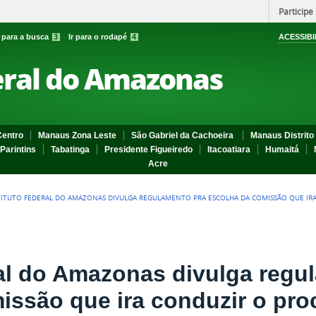
Participe
r para a busca
3
Ir para o rodapé
4
ACESSIBI
eral do Amazonas
entro
Manaus Zona Leste
São Gabriel da Cachoeira
Manaus Distrito 
Parintins
Tabatinga
Presidente Figueiredo
Itacoatiara
Humaitá
Acre
TITUTO FEDERAL DO AMAZONAS DIVULGA REGULAMENTO PRA ESCOLHA DA COMISSÃO QUE IR
ral do Amazonas divulga regu
issão que ira conduzir o pro