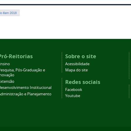
do ifam 2018
Pró-Reitorias
Sobre o site
Ensino
Acessibilidade
Pesquisa, Pós-Graduação e
Mapa do site
Inovação
Redes sociais
Extensão
Desenvolvimento Institucional
Facebook
Administração e Planejamento
Youtube