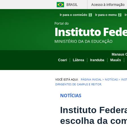
BRASIL
Acesso à informação
Ir para o conteúdo
1
Ir para o menu
2
I
Portal do
Instituto Fed
MINISTÉRIO DA DA EDUCAÇÃO
Manaus C
Coari
Lábrea
Iranduba
Maués
VOCÊ ESTÁ AQUI:
PÁGINA INICIAL
>
NOTÍCIAS
>
INS
DIRIGENTES DE CAMPUS E REITOR.
NOTÍCIAS
Instituto Fede
escolha da com