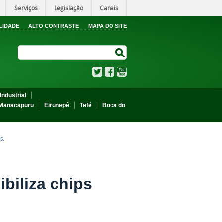
Serviços
Legislação
Canais
LIDADE
ALTO CONTRASTE
MAPA DO SITE
Search Site
Search Site
Twitter
Facebook
YouTube
Industrial
Manacapuru
Eirunepé
Tefé
Boca do
S.
biliza chips