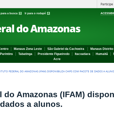
Participe
r para a busca
3
Ir para o rodapé
4
ACESSIBI
eral do Amazonas
entro
Manaus Zona Leste
São Gabriel da Cachoeira
Manaus Distrito 
Parintins
Tabatinga
Presidente Figueiredo
Itacoatiara
Humaitá
Acre
TITUTO FEDERAL DO AMAZONAS (IFAM) DISPONIBILIZA CHIPS COM PACOTE DE DADOS A ALUNO
al do Amazonas (IFAM) disponi
dados a alunos.