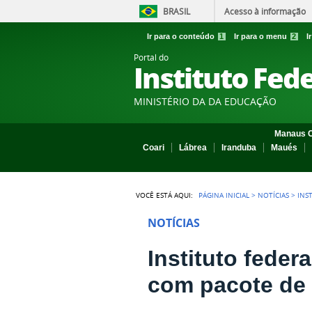
BRASIL
Acesso à informação
Ir para o conteúdo
1
Ir para o menu
2
I
Portal do
Instituto Fed
MINISTÉRIO DA DA EDUCAÇÃO
Manaus C
Coari
Lábrea
Iranduba
Maués
VOCÊ ESTÁ AQUI:
PÁGINA INICIAL
>
NOTÍCIAS
>
INS
NOTÍCIAS
Instituto feder
com pacote de 