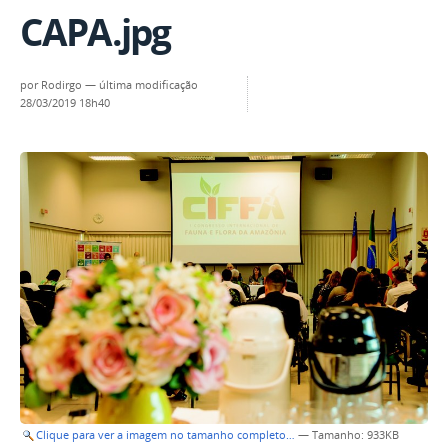
CAPA.jpg
por
Rodirgo
—
última modificação
28/03/2019 18h40
Clique para ver a imagem no tamanho completo…
—
Tamanho
: 933KB