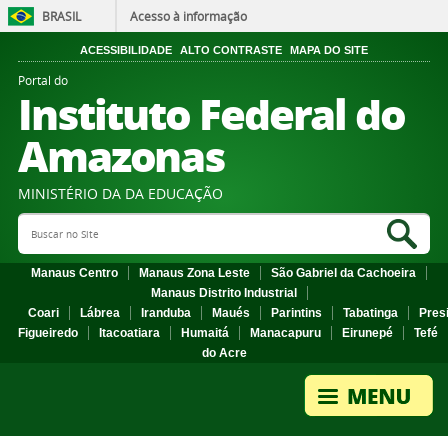
BRASIL
Acesso à informação
ACESSIBILIDADE
ALTO CONTRASTE
MAPA DO SITE
Portal do
Instituto Federal do
Amazonas
MINISTÉRIO DA DA EDUCAÇÃO
Search Site
Sea
Manaus Centro
Manaus Zona Leste
São Gabriel da Cachoeira
Manaus Distrito Industrial
Coari
Lábrea
Iranduba
Maués
Parintins
Tabatinga
Pres
Figueiredo
Itacoatiara
Humaitá
Manacapuru
Eirunepé
Tefé
do Acre