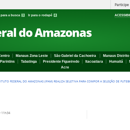
Participe
r para a busca
3
Ir para o rodapé
4
ACESSIBI
eral do Amazonas
entro
Manaus Zona Leste
São Gabriel da Cachoeira
Manaus Distrito 
Parintins
Tabatinga
Presidente Figueiredo
Itacoatiara
Humaitá
Acre
TITUTO FEDERAL DO AMAZONAS (IFAM) REALIZA SELETIVA PARA COMPOR A SELEÇÃO DE FUTE
 11h34