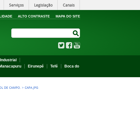
Serviços
Legislação
Canais
LIDADE
ALTO CONTRASTE
MAPA DO SITE
Search Site
Search Site
Twitter
Facebook
YouTube
Industrial
Manacapuru
Eirunepé
Tefé
Boca do
BOL DE CAMPO.
>
CAPA.JPG