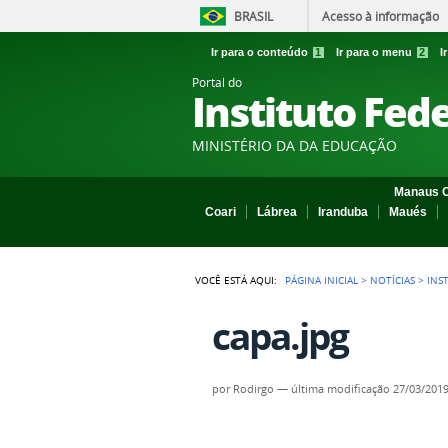
BRASIL
Acesso à informação
Ir para o conteúdo
1
Ir para o menu
2
I
Portal do
Instituto Fed
MINISTÉRIO DA DA EDUCAÇÃO
Manaus C
Coari
Lábrea
Iranduba
Maués
VOCÊ ESTÁ AQUI:
PÁGINA INICIAL
>
NOTÍCIAS
>
INS
capa.jpg
por
Rodirgo
—
última modificação
27/03/2019