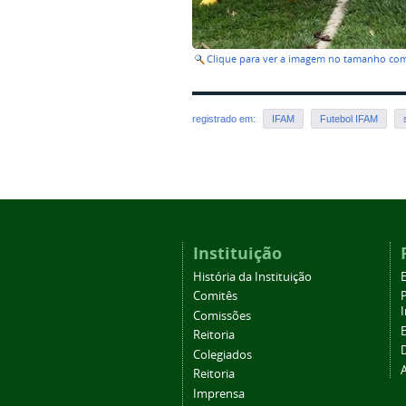
Clique para ver a imagem no tamanho co
registrado em:
IFAM
Futebol IFAM
Instituição
História da Instituição
Comitês
Comissões
Reitoria
Colegiados
Reitoria
Imprensa