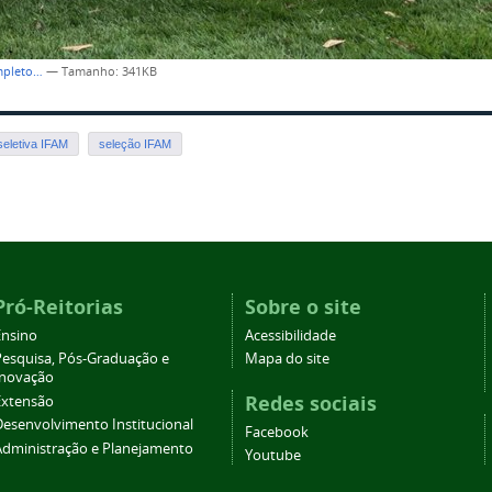
mpleto…
—
Tamanho
: 341KB
seletiva IFAM
seleção IFAM
Pró-Reitorias
Sobre o site
Ensino
Acessibilidade
Pesquisa, Pós-Graduação e
Mapa do site
Inovação
Redes sociais
Extensão
Desenvolvimento Institucional
Facebook
Administração e Planejamento
Youtube