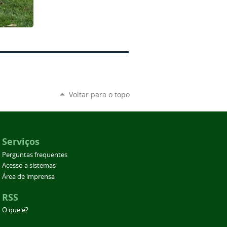
Voltar para o topo
Serviços
Perguntas frequentes
Acesso a sistemas
Área de imprensa
RSS
O que é?