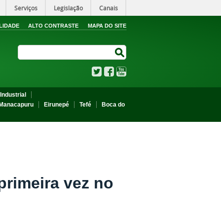
Serviços
Legislação
Canais
LIDADE
ALTO CONTRASTE
MAPA DO SITE
Search Site
Search Site
Twitter
Facebook
YouTube
Industrial
Manacapuru
Eirunepé
Tefé
Boca do
primeira vez no