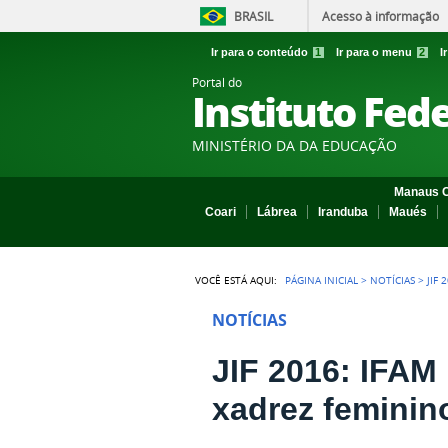
BRASIL
Acesso à informação
Ir para o conteúdo
1
Ir para o menu
2
I
Portal do
Instituto Fed
MINISTÉRIO DA DA EDUCAÇÃO
Manaus C
Coari
Lábrea
Iranduba
Maués
VOCÊ ESTÁ AQUI:
PÁGINA INICIAL
>
NOTÍCIAS
>
JIF
NOTÍCIAS
JIF 2016: IFAM 
xadrez feminin