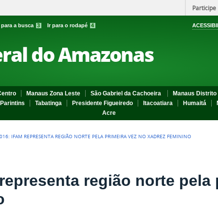
Participe
r para a busca
3
Ir para o rodapé
4
ACESSIBI
eral do Amazonas
entro
Manaus Zona Leste
São Gabriel da Cachoeira
Manaus Distrito 
Parintins
Tabatinga
Presidente Figueiredo
Itacoatiara
Humaitá
Acre
 2016: IFAM REPRESENTA REGIÃO NORTE PELA PRIMEIRA VEZ NO XADREZ FEMININO
representa região norte pela 
o