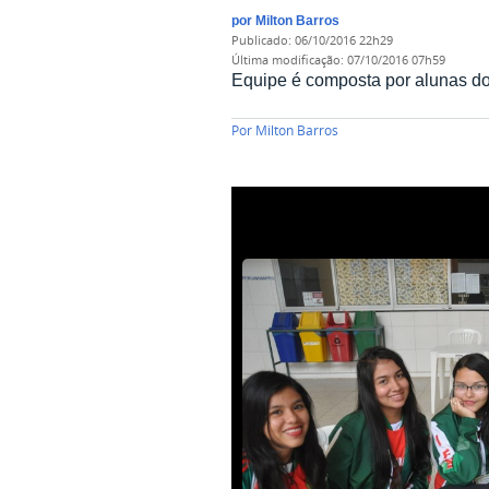
por
Milton Barros
publicado
:
06/10/2016 22h29
última modificação
:
07/10/2016 07h59
Equipe é composta por alunas do
Por
Milton Barros