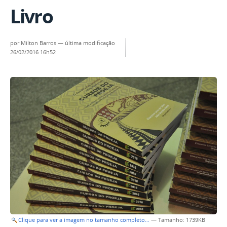
Livro
por
Milton Barros
—
última modificação
26/02/2016 16h52
Clique para ver a imagem no tamanho completo…
—
Tamanho
: 1739KB