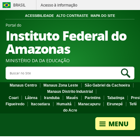
BRASIL
Acesso à informação
ACESSIBILIDADE
ALTO CONTRASTE
MAPA DO SITE
Portal do
Instituto Federal do
Amazonas
MINISTÉRIO DA DA EDUCAÇÃO
Search Site
Sea
Manaus Centro
Manaus Zona Leste
São Gabriel da Cachoeira
Manaus Distrito Industrial
Coari
Lábrea
Iranduba
Maués
Parintins
Tabatinga
Pres
Figueiredo
Itacoatiara
Humaitá
Manacapuru
Eirunepé
Tefé
do Acre