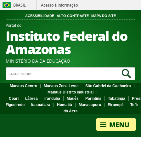
BRASIL
Acesso à informação
ACESSIBILIDADE
ALTO CONTRASTE
MAPA DO SITE
Portal do
Instituto Federal do
Amazonas
MINISTÉRIO DA DA EDUCAÇÃO
Search Site
Sea
Manaus Centro
Manaus Zona Leste
São Gabriel da Cachoeira
Manaus Distrito Industrial
Coari
Lábrea
Iranduba
Maués
Parintins
Tabatinga
Pres
Figueiredo
Itacoatiara
Humaitá
Manacapuru
Eirunepé
Tefé
do Acre