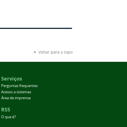
Voltar para o topo
Serviços
Perguntas frequentes
Acesso a sistemas
Área de imprensa
RSS
O que é?