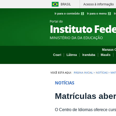
BRASIL
Acesso à informação
Ir para o conteúdo
1
Ir para o menu
2
I
Portal do
Instituto Fed
MINISTÉRIO DA DA EDUCAÇÃO
Manaus C
Coari
Lábrea
Iranduba
Maués
VOCÊ ESTÁ AQUI:
PÁGINA INICIAL
>
NOTÍCIAS
>
MAT
NOTÍCIAS
Matrículas abe
O Centro de Idiomas oferece curs