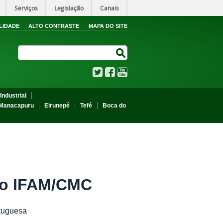
Serviços
Legislação
Canais
LIDADE
ALTO CONTRASTE
MAPA DO SITE
Search Site
Search Site
Twitter
Facebook
YouTube
Industrial
Manacapuru
Eirunepé
Tefé
Boca do
 do IFAM/CMC
rtuguesa