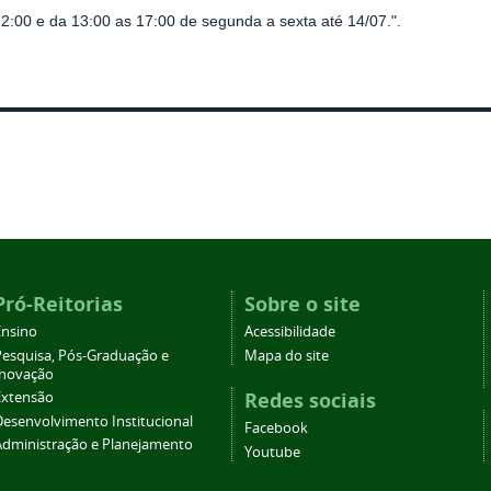
2:00 e da 13:00 as 17:00 de segunda a sexta até 14/07.".
Pró-Reitorias
Sobre o site
Ensino
Acessibilidade
Pesquisa, Pós-Graduação e
Mapa do site
Inovação
Redes sociais
Extensão
Desenvolvimento Institucional
Facebook
Administração e Planejamento
Youtube