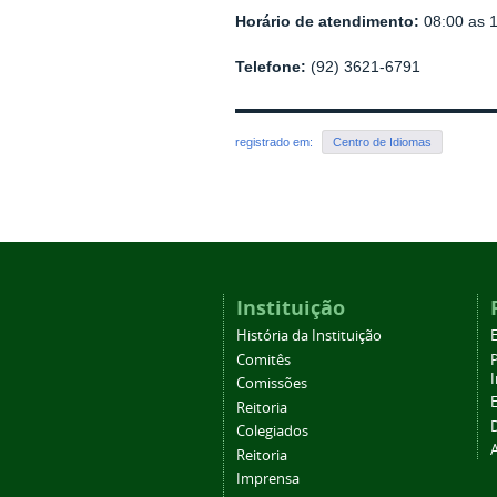
Horário de atendimento:
08:00 as 1
Telefone:
(92) 3621-6791
registrado em:
Centro de Idiomas
Instituição
História da Instituição
Comitês
Comissões
Reitoria
Colegiados
Reitoria
Imprensa