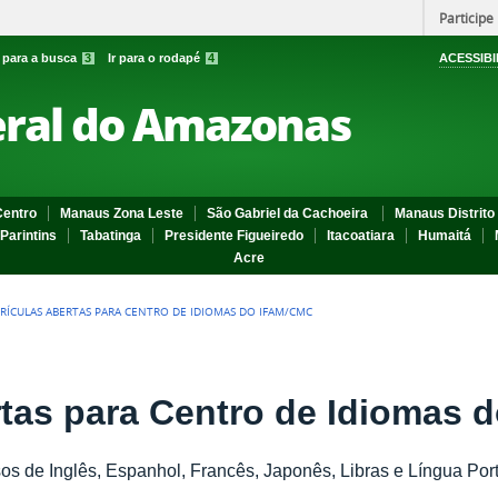
Participe
r para a busca
3
Ir para o rodapé
4
ACESSIBI
eral do Amazonas
entro
Manaus Zona Leste
São Gabriel da Cachoeira
Manaus Distrito 
Parintins
Tabatinga
Presidente Figueiredo
Itacoatiara
Humaitá
Acre
RÍCULAS ABERTAS PARA CENTRO DE IDIOMAS DO IFAM/CMC
rtas para Centro de Idiomas
os de Inglês, Espanhol, Francês, Japonês, Libras e Língua Po