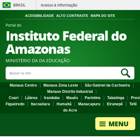
BRASIL
Acesso à informação
ACESSIBILIDADE
ALTO CONTRASTE
MAPA DO SITE
Portal do
Instituto Federal do
Amazonas
MINISTÉRIO DA DA EDUCAÇÃO
Search Site
Sea
Manaus Centro
Manaus Zona Leste
São Gabriel da Cachoeira
Manaus Distrito Industrial
Coari
Lábrea
Iranduba
Maués
Parintins
Tabatinga
Pres
Figueiredo
Itacoatiara
Humaitá
Manacapuru
Eirunepé
Tefé
do Acre