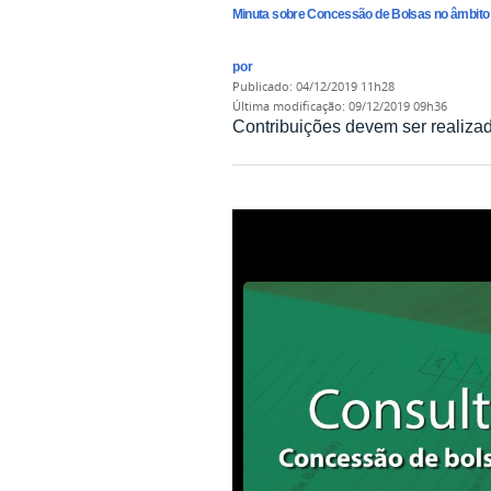
Minuta sobre Concessão de Bolsas no âmbito 
por
publicado
:
04/12/2019 11h28
última modificação
:
09/12/2019 09h36
Contribuições devem ser realizad