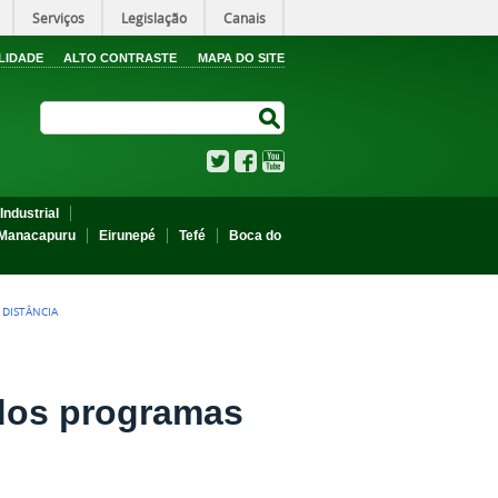
Serviços
Legislação
Canais
LIDADE
ALTO CONTRASTE
MAPA DO SITE
Search Site
Search Site
Twitter
Facebook
YouTube
Industrial
Manacapuru
Eirunepé
Tefé
Boca do
 DISTÂNCIA
 dos programas