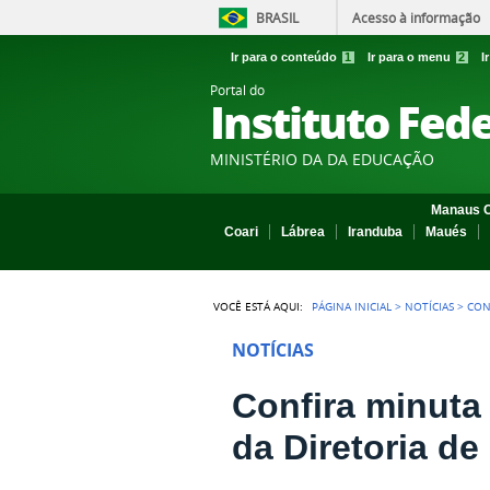
BRASIL
Acesso à informação
Ir para o conteúdo
1
Ir para o menu
2
I
Portal do
Instituto Fed
MINISTÉRIO DA DA EDUCAÇÃO
Manaus C
Coari
Lábrea
Iranduba
Maués
VOCÊ ESTÁ AQUI:
PÁGINA INICIAL
>
NOTÍCIAS
>
CON
NOTÍCIAS
Confira minuta
da Diretoria d