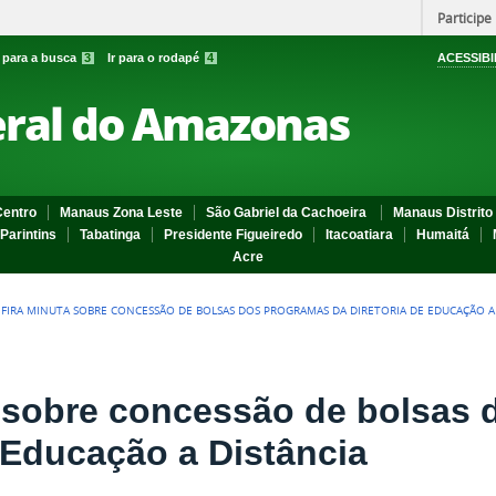
Participe
r para a busca
3
Ir para o rodapé
4
ACESSIBI
eral do Amazonas
entro
Manaus Zona Leste
São Gabriel da Cachoeira
Manaus Distrito 
Parintins
Tabatinga
Presidente Figueiredo
Itacoatiara
Humaitá
Acre
FIRA MINUTA SOBRE CONCESSÃO DE BOLSAS DOS PROGRAMAS DA DIRETORIA DE EDUCAÇÃO A
 sobre concessão de bolsas
e Educação a Distância