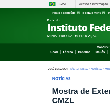
BRASIL
Acesso à informação
Ir para o conteúdo
1
Ir para o menu
2
I
Portal do
Instituto Fed
MINISTÉRIO DA DA EDUCAÇÃO
Manaus C
Coari
Lábrea
Iranduba
Maués
VOCÊ ESTÁ AQUI:
PÁGINA INICIAL
>
NOTÍCIAS
>
MOS
NOTÍCIAS
Mostra de Exte
CMZL