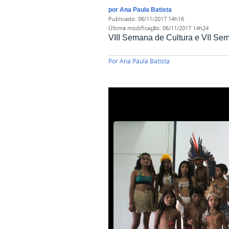
por
Ana Paula Batista
publicado
:
06/11/2017 14h16
última modificação
:
06/11/2017 14h24
VIII Semana de Cultura e VII S
Por
Ana Paula Batista