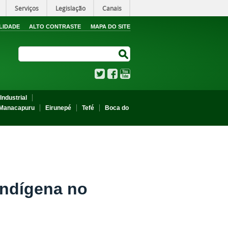
Serviços
Legislação
Canais
LIDADE
ALTO CONTRASTE
MAPA DO SITE
Search Site
Search Site
Twitter
Facebook
YouTube
Industrial
Manacapuru
Eirunepé
Tefé
Boca do
Indígena no