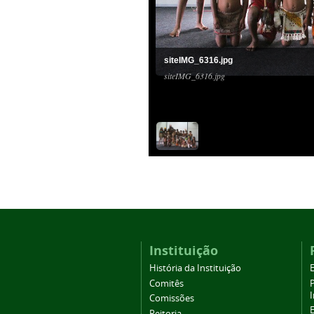
siteIMG_6316.jpg
siteIMG_6316.jpg
Instituição
História da Instituição
Comitês
Comissões
Reitoria