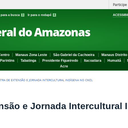
Participe
r para a busca
3
Ir para o rodapé
4
ACESSIBI
eral do Amazonas
entro
Manaus Zona Leste
São Gabriel da Cachoeira
Manaus Distrito 
Parintins
Tabatinga
Presidente Figueiredo
Itacoatiara
Humaitá
Acre
TRA DE EXTENSÃO E JORNADA INTERCULTURAL INDÍGENA NO CMZL
nsão e Jornada Intercultural 