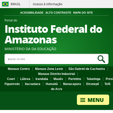
BRASIL
Acesso à informação
ACESSIBILIDADE
ALTO CONTRASTE
MAPA DO SITE
Portal do
Instituto Federal do
Amazonas
MINISTÉRIO DA DA EDUCAÇÃO
Search Site
Sea
Manaus Centro
Manaus Zona Leste
São Gabriel da Cachoeira
Manaus Distrito Industrial
Coari
Lábrea
Iranduba
Maués
Parintins
Tabatinga
Pres
Figueiredo
Itacoatiara
Humaitá
Manacapuru
Eirunepé
Tefé
do Acre