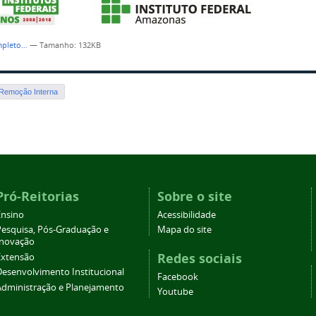
mpleto…
—
Tamanho
: 132KB
Remoção Interna
Pró-Reitorias
Sobre o site
Ensino
Acessibilidade
Pesquisa, Pós-Graduação e
Mapa do site
Inovação
Redes sociais
Extensão
Desenvolvimento Institucional
Facebook
Administração e Planejamento
Youtube