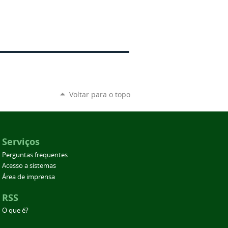
Voltar para o topo
Serviços
Perguntas frequentes
Acesso a sistemas
Área de imprensa
RSS
O que é?