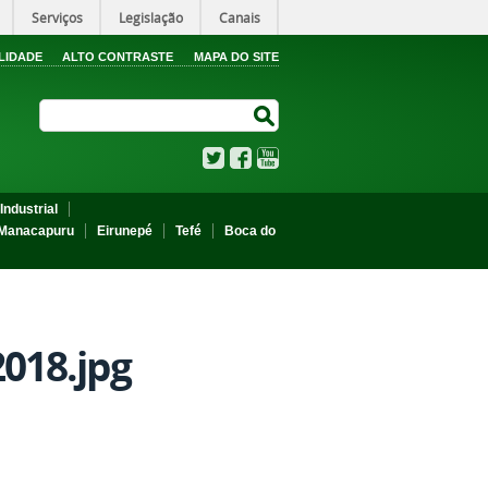
Serviços
Legislação
Canais
LIDADE
ALTO CONTRASTE
MAPA DO SITE
Search Site
Search Site
Twitter
Facebook
YouTube
Industrial
Manacapuru
Eirunepé
Tefé
Boca do
18.jpg