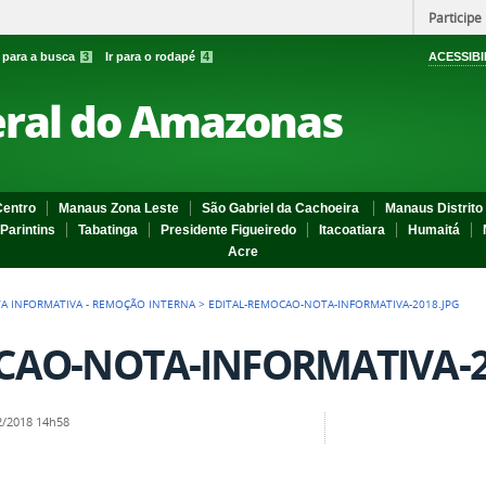
Participe
r para a busca
3
Ir para o rodapé
4
ACESSIBI
eral do Amazonas
entro
Manaus Zona Leste
São Gabriel da Cachoeira
Manaus Distrito 
Parintins
Tabatinga
Presidente Figueiredo
Itacoatiara
Humaitá
Acre
A INFORMATIVA - REMOÇÃO INTERNA
>
EDITAL-REMOCAO-NOTA-INFORMATIVA-2018.JPG
CAO-NOTA-INFORMATIVA-20
/2018 14h58