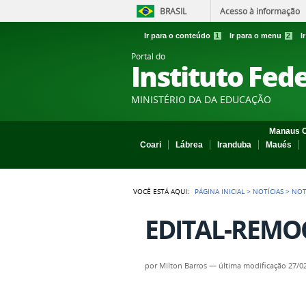
BRASIL
Acesso à informação
Ir para o conteúdo
1
Ir para o menu
2
I
Portal do
Instituto Fed
MINISTÉRIO DA DA EDUCAÇÃO
Manaus C
Coari
Lábrea
Iranduba
Maués
VOCÊ ESTÁ AQUI:
PÁGINA INICIAL
>
NOTÍCIAS
>
NOT
EDITAL-REMO
por
Milton Barros
—
última modificação
27/02