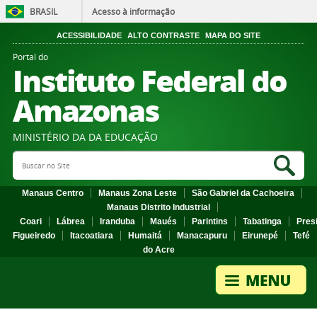
BRASIL
Acesso à informação
ACESSIBILIDADE
ALTO CONTRASTE
MAPA DO SITE
Portal do
Instituto Federal do
Amazonas
MINISTÉRIO DA DA EDUCAÇÃO
Search Site
Sea
Manaus Centro
Manaus Zona Leste
São Gabriel da Cachoeira
Manaus Distrito Industrial
Coari
Lábrea
Iranduba
Maués
Parintins
Tabatinga
Pres
Figueiredo
Itacoatiara
Humaitá
Manacapuru
Eirunepé
Tefé
do Acre